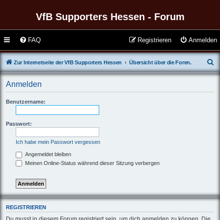
VfB Supporters Hessen - Forum
FAQ
Registrieren
Anmelden
S
Zur Internetseite der VfB Supporters Hessen
Übersicht über die Foren.
u
Anmelden
c
h
Benutzername:
e
Passwort:
Ich habe mein Passwort vergessen
Angemeldet bleiben
Meinen Online-Status während dieser Sitzung verbergen
REGISTRIEREN
Du musst in diesem Forum registriert sein, um dich anmelden zu können. Die