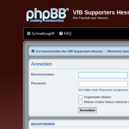
VfB Supporters Hes
Der Fanclub aus Hessen.
Schnellzugriff
FAQ
Zur Internetseite der VfB Supporters Hessen
Übersicht über
Anmelden
Benutzername:
Passwort:
Ich habe mein Passwort vergessen
Angemeldet bleiben
Meinen Online-Status während d
REGISTRIEREN