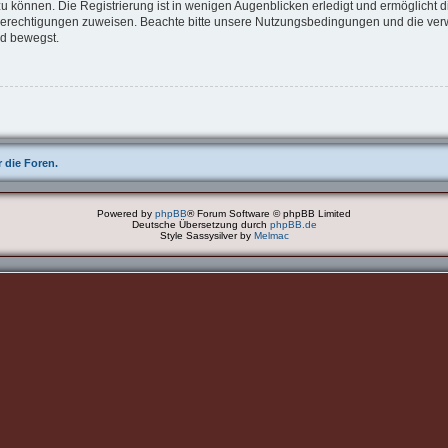
u können. Die Registrierung ist in wenigen Augenblicken erledigt und ermöglicht di
 Berechtigungen zuweisen. Beachte bitte unsere Nutzungsbedingungen und die verwa
rd bewegst.
 die Foren.
Powered by
phpBB
® Forum Software © phpBB Limited
Deutsche Übersetzung durch
phpBB.de
Style Sassysilver by
Melmac