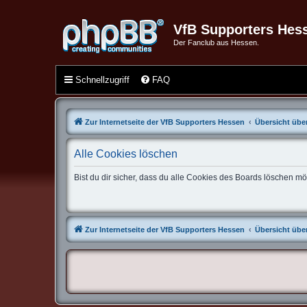
VfB Supporters Hes
Der Fanclub aus Hessen.
Schnellzugriff
FAQ
Zur Internetseite der VfB Supporters Hessen
Übersicht über
Alle Cookies löschen
Bist du dir sicher, dass du alle Cookies des Boards löschen m
Zur Internetseite der VfB Supporters Hessen
Übersicht über