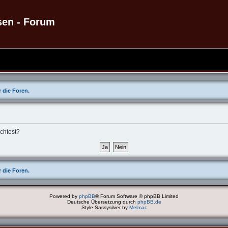
sen - Forum
 die Foren.
öchtest?
 die Foren.
Powered by
phpBB
® Forum Software © phpBB Limited
Deutsche Übersetzung durch
phpBB.de
Style Sassysilver by
Melmac