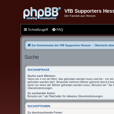
VfB Supporters Hes
Der Fanclub aus Hessen.
Schnellzugriff
FAQ
Zur Internetseite der VfB Supporters Hessen
Übersicht über
Suche
SUCHANFRAGE
Suche nach Wörtern:
Setze ein
+
vor ein Wort, das gefunden werden muss und ein
-
vor ein
gefunden werden darf. Verwende mehrere Wörter getrennt durch
|
inn
wenn nur eines der Wörter gefunden werden muss. Benutze ein * als Pla
Übereinstimmungen.
Zu suchender Autor:
Benutze ein * als Platzhalter für teilweise Übereinstimmungen.
SUCHOPTIONEN
Zu durchsuchende Foren: