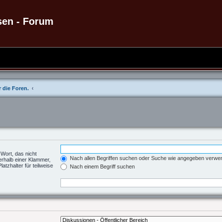
sen - Forum
 die Foren.
 Wort, das nicht
Nach allen Begriffen suchen oder Suche wie angegeben verw
erhalb einer Klammer,
tzhalter für teilweise
Nach einem Begriff suchen