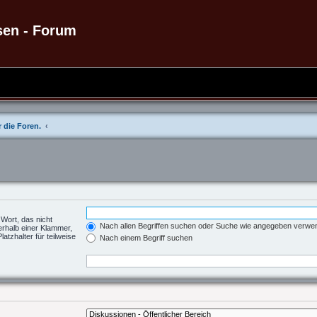
sen - Forum
 die Foren.
 Wort, das nicht
Nach allen Begriffen suchen oder Suche wie angegeben verw
erhalb einer Klammer,
tzhalter für teilweise
Nach einem Begriff suchen