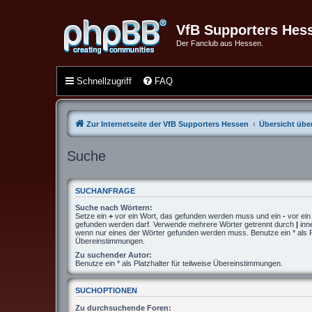
VfB Supporters Hes
Der Fanclub aus Hessen.
Schnellzugriff
FAQ
Zur Internetseite der VfB Supporters Hessen
Übersicht über
Suche
SUCHANFRAGE
Suche nach Wörtern:
Setze ein
+
vor ein Wort, das gefunden werden muss und ein
-
vor ein
gefunden werden darf. Verwende mehrere Wörter getrennt durch
|
inn
wenn nur eines der Wörter gefunden werden muss. Benutze ein * als Pla
Übereinstimmungen.
Zu suchender Autor:
Benutze ein * als Platzhalter für teilweise Übereinstimmungen.
SUCHOPTIONEN
Zu durchsuchende Foren: