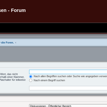
sen - Forum
 die Foren.
 Wort, das nicht
Nach allen Begriffen suchen oder Suche wie angegeben verw
erhalb einer Klammer,
tzhalter für teilweise
Nach einem Begriff suchen