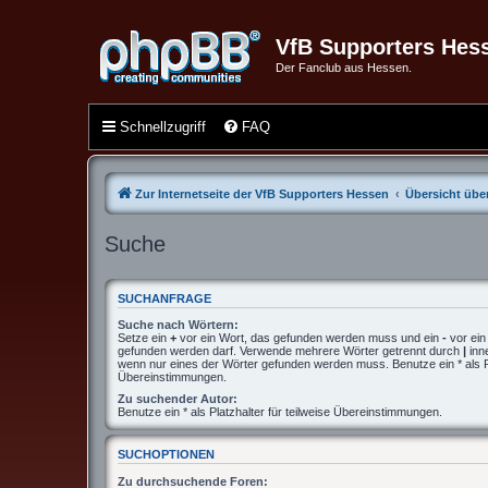
VfB Supporters Hes
Der Fanclub aus Hessen.
Schnellzugriff
FAQ
Zur Internetseite der VfB Supporters Hessen
Übersicht über
Suche
SUCHANFRAGE
Suche nach Wörtern:
Setze ein
+
vor ein Wort, das gefunden werden muss und ein
-
vor ein
gefunden werden darf. Verwende mehrere Wörter getrennt durch
|
inn
wenn nur eines der Wörter gefunden werden muss. Benutze ein * als Pla
Übereinstimmungen.
Zu suchender Autor:
Benutze ein * als Platzhalter für teilweise Übereinstimmungen.
SUCHOPTIONEN
Zu durchsuchende Foren: