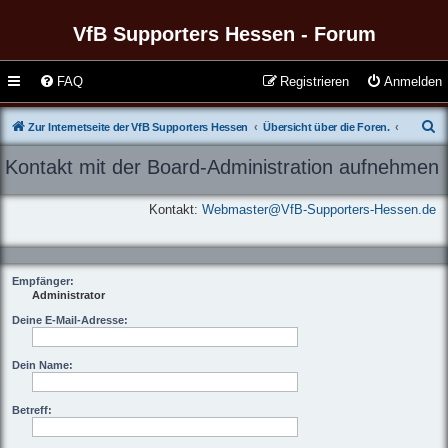
VfB Supporters Hessen - Forum
FAQ
Registrieren
Anmelden
S
Zur Internetseite der VfB Supporters Hessen
Übersicht über die Foren.
u
Kontakt mit der Board-Administration aufnehmen
c
h
Kontakt:
Webmaster@VfB-Supporters-Hessen.de
e
Empfänger:
Administrator
Deine E-Mail-Adresse:
Dein Name:
Betreff: