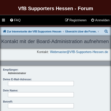
VfB Supporters Hessen - Forum
FAQ
Registrieren
Anmelden
S
Zur Internetseite der VfB Supporters Hessen
Übersicht über die Foren.
u
Kontakt mit der Board-Administration aufnehmen
c
h
Kontakt:
Webmaster@VfB-Supporters-Hessen.de
e
Empfänger:
Administrator
Deine E-Mail-Adresse:
Dein Name:
Betreff: