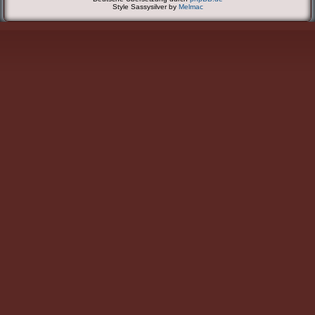
Style Sassysilver by
Melmac