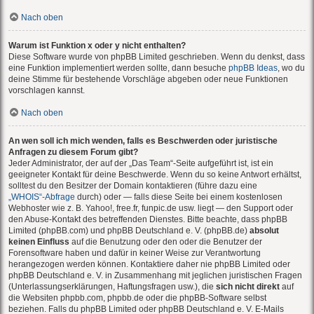
Nach oben
Warum ist Funktion x oder y nicht enthalten?
Diese Software wurde von phpBB Limited geschrieben. Wenn du denkst, dass
eine Funktion implementiert werden sollte, dann besuche
phpBB Ideas
, wo du
deine Stimme für bestehende Vorschläge abgeben oder neue Funktionen
vorschlagen kannst.
Nach oben
An wen soll ich mich wenden, falls es Beschwerden oder juristische
Anfragen zu diesem Forum gibt?
Jeder Administrator, der auf der „Das Team“-Seite aufgeführt ist, ist ein
geeigneter Kontakt für deine Beschwerde. Wenn du so keine Antwort erhältst,
solltest du den Besitzer der Domain kontaktieren (führe dazu eine
„WHOIS“-Abfrage
durch) oder — falls diese Seite bei einem kostenlosen
Webhoster wie z. B. Yahoo!, free.fr, funpic.de usw. liegt — den Support oder
den Abuse-Kontakt des betreffenden Dienstes. Bitte beachte, dass phpBB
Limited (phpBB.com) und phpBB Deutschland e. V. (phpBB.de)
absolut
keinen Einfluss
auf die Benutzung oder den oder die Benutzer der
Forensoftware haben und dafür in keiner Weise zur Verantwortung
herangezogen werden können. Kontaktiere daher nie phpBB Limited oder
phpBB Deutschland e. V. in Zusammenhang mit jeglichen juristischen Fragen
(Unterlassungserklärungen, Haftungsfragen usw.), die
sich nicht direkt
auf
die Websiten phpbb.com, phpbb.de oder die phpBB-Software selbst
beziehen. Falls du phpBB Limited oder phpBB Deutschland e. V. E-Mails