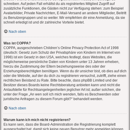
schreiben. Auf jeden Fall erhältst du als registriertes Mitglied Zugriff auf
zusätzliche Funktionen, die Gästen nicht zur Verfügung stehen: zum Beispiel
Avatarbilder, Private Nachrichten, E-Mail-Versand an andere Mitglieder, Beitritt
zu Benutzergruppen und so weiter. Wir empfehlen dir eine Anmeldung, da sie
schnell erledigt ist und dir zahlreiche Vorteile bietet.
Nach oben
Was ist COPPA?
COPPA, ausgeschrieben Children’s Online Privacy Protection Act of 1998
(deutsch: Gesetz zum Schutz der Privatsphäre von Kindern im Internet von
1998) ist ein Gesetz in den USA, welches festlegt, dass Websites, die
möglicherweise persönliche Daten von Kindern unter 13 Jahren erheben,
hierzu die Zustimmung der Eltern beziehungsweise des oder der
Erziehungsberechtigten benötigen. Wenn du dir unsicher bist, ob dies auf dich
oder die Website, auf der du dich zu registrieren versuchst, zutrifft, ziehe einen
rechtlichen Beistand zu Rate. Bitte beachte, dass phpBB Limited und der
Besitzer dieses Boards keine Rechtsberatung anbieten kann und nicht die
Anlaufstelle für Rechtsangelegenheiten jeglicher Art ist; außer solchen, die
unter der Frage „An wen soll ich mich wenden, falls es Beschwerden oder
juristische Anfragen zu diesem Forum gibt?“ behandelt werden.
Nach oben
Warum kann ich mich nicht registrieren?
Es kann sein, dass die Board-Administration die Registrierung komplett
ausgeschaltet hat, damit sich keine neuen Benutzer mehr anmelden können.