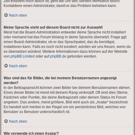
Zeit trotzdem noch falsch ist, geht die Uhr des Servers vermutlich falsch.
Kontaktiere einen Administrator, damit er das Problem beheben kann.
Nach oben
Meine Sprache steht auf diesem Board nicht zur Auswahl!
Meist hat die Board-Administration entweder deine Sprache nicht installiert
oder niemand hat das Forum bislang in deine Sprache übersetzt. Frage ggf.
einen Board-Administrator, ob er das Sprachpaket, das du benötigst,
installieren kann. Falls es noch nicht existiert, würden wir uns freuen, wenn du
es übersetzen würdest. Weitere Informationen dazu können auf der Website
von
phpBB Limited
oder auf
phpBB.de
gefunden werden.
Nach oben
Was sind das für Bilder, die bei meinem Benutzernamen angezeigt
werden?
In der Beitragsansicht können zwei Bilder bei deinem Benutzernamen stehen.
Eines dieser Bilder ist meist mit deinem Rang verknüpft: Oft sind dies Sterne,
Kästchen oder Punkte, die deine Beitragszahl oder deinen Status im Forum
angeben. Das andere, meist größere, Bild wird auch als „Avatar“ bezeichnet.
Es handelt sich hierbei in der Regel um ein persönliches Bild, welches von
Benutzer zu Benutzer unterschiedlich ist.
Nach oben
Wie verwende ich einen Avatar?