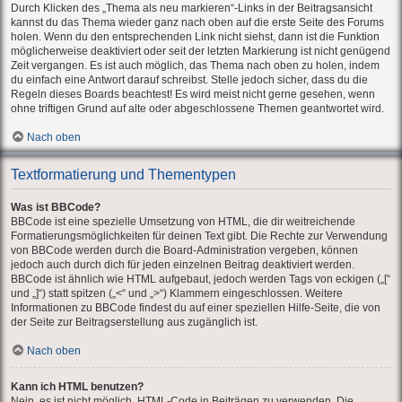
Durch Klicken des „Thema als neu markieren“-Links in der Beitragsansicht
kannst du das Thema wieder ganz nach oben auf die erste Seite des Forums
holen. Wenn du den entsprechenden Link nicht siehst, dann ist die Funktion
möglicherweise deaktiviert oder seit der letzten Markierung ist nicht genügend
Zeit vergangen. Es ist auch möglich, das Thema nach oben zu holen, indem
du einfach eine Antwort darauf schreibst. Stelle jedoch sicher, dass du die
Regeln dieses Boards beachtest! Es wird meist nicht gerne gesehen, wenn
ohne triftigen Grund auf alte oder abgeschlossene Themen geantwortet wird.
Nach oben
Textformatierung und Thementypen
Was ist BBCode?
BBCode ist eine spezielle Umsetzung von HTML, die dir weitreichende
Formatierungsmöglichkeiten für deinen Text gibt. Die Rechte zur Verwendung
von BBCode werden durch die Board-Administration vergeben, können
jedoch auch durch dich für jeden einzelnen Beitrag deaktiviert werden.
BBCode ist ähnlich wie HTML aufgebaut, jedoch werden Tags von eckigen („[“
und „]“) statt spitzen („<“ und „>“) Klammern eingeschlossen. Weitere
Informationen zu BBCode findest du auf einer speziellen Hilfe-Seite, die von
der Seite zur Beitragserstellung aus zugänglich ist.
Nach oben
Kann ich HTML benutzen?
Nein, es ist nicht möglich, HTML-Code in Beiträgen zu verwenden. Die