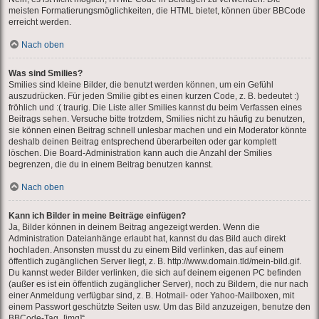
meisten Formatierungsmöglichkeiten, die HTML bietet, können über BBCode
erreicht werden.
Nach oben
Was sind Smilies?
Smilies sind kleine Bilder, die benutzt werden können, um ein Gefühl
auszudrücken. Für jeden Smilie gibt es einen kurzen Code, z. B. bedeutet :)
fröhlich und :( traurig. Die Liste aller Smilies kannst du beim Verfassen eines
Beitrags sehen. Versuche bitte trotzdem, Smilies nicht zu häufig zu benutzen,
sie können einen Beitrag schnell unlesbar machen und ein Moderator könnte
deshalb deinen Beitrag entsprechend überarbeiten oder gar komplett
löschen. Die Board-Administration kann auch die Anzahl der Smilies
begrenzen, die du in einem Beitrag benutzen kannst.
Nach oben
Kann ich Bilder in meine Beiträge einfügen?
Ja, Bilder können in deinem Beitrag angezeigt werden. Wenn die
Administration Dateianhänge erlaubt hat, kannst du das Bild auch direkt
hochladen. Ansonsten musst du zu einem Bild verlinken, das auf einem
öffentlich zugänglichen Server liegt, z. B. http://www.domain.tld/mein-bild.gif.
Du kannst weder Bilder verlinken, die sich auf deinem eigenen PC befinden
(außer es ist ein öffentlich zugänglicher Server), noch zu Bildern, die nur nach
einer Anmeldung verfügbar sind, z. B. Hotmail- oder Yahoo-Mailboxen, mit
einem Passwort geschützte Seiten usw. Um das Bild anzuzeigen, benutze den
BBCode-Tag „[img]“.