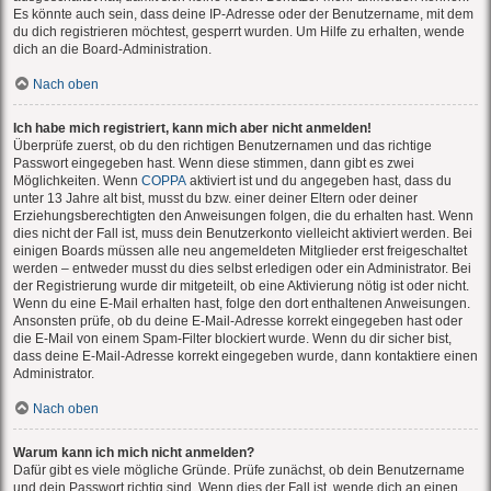
Es könnte auch sein, dass deine IP-Adresse oder der Benutzername, mit dem
du dich registrieren möchtest, gesperrt wurden. Um Hilfe zu erhalten, wende
dich an die Board-Administration.
Nach oben
Ich habe mich registriert, kann mich aber nicht anmelden!
Überprüfe zuerst, ob du den richtigen Benutzernamen und das richtige
Passwort eingegeben hast. Wenn diese stimmen, dann gibt es zwei
Möglichkeiten. Wenn
COPPA
aktiviert ist und du angegeben hast, dass du
unter 13 Jahre alt bist, musst du bzw. einer deiner Eltern oder deiner
Erziehungsberechtigten den Anweisungen folgen, die du erhalten hast. Wenn
dies nicht der Fall ist, muss dein Benutzerkonto vielleicht aktiviert werden. Bei
einigen Boards müssen alle neu angemeldeten Mitglieder erst freigeschaltet
werden – entweder musst du dies selbst erledigen oder ein Administrator. Bei
der Registrierung wurde dir mitgeteilt, ob eine Aktivierung nötig ist oder nicht.
Wenn du eine E-Mail erhalten hast, folge den dort enthaltenen Anweisungen.
Ansonsten prüfe, ob du deine E-Mail-Adresse korrekt eingegeben hast oder
die E-Mail von einem Spam-Filter blockiert wurde. Wenn du dir sicher bist,
dass deine E-Mail-Adresse korrekt eingegeben wurde, dann kontaktiere einen
Administrator.
Nach oben
Warum kann ich mich nicht anmelden?
Dafür gibt es viele mögliche Gründe. Prüfe zunächst, ob dein Benutzername
und dein Passwort richtig sind. Wenn dies der Fall ist, wende dich an einen