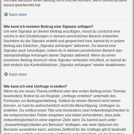
normale Benutzer einen Beitrag nicht löschen können, wenn bereits jemand
darauf geantwortet hat.
Nach oben
Wie kann ich meinem Beitrag eine Signatur anfügen?
Um eine Signatur an deinen Beitrag anzufügen, musst du zunächst eine
solche in den Einstellungen in deinem persönlichen Bereich entwerfen.
Nachdem du die Signatur erstellt und gespeichert hast, kannst du in jedem
Beitrag das Kästchen „Signatur anhängen“ aktivieren. Du kannst eine
Signatur auch hinzufügen, indem du in deinem persönlichen Bereich das
standardmäßige Anhängen deiner Signatur aktivierst. Wenn du einen
einzelnen Beitrag dennoch ohne Signatur verfassen möchtest, so kannst du
dort einfach das Kontrollkästchen „Signatur anhängen“ wieder deaktivieren.
Nach oben
Wie kann ich eine Umfrage erstellen?
Wenn du ein neues Thema eröffnest oder den ersten Beitrag eines Themas
bearbeitest, findest du ein Register „Umfrage erstellen“ unterhalb des
Formulars zur Beitragserstellung. Solltest du diesen Bereich nicht sehen
können, so hast du wahrscheinlich nicht die Berechtigung, Umfragen zu
erstellen. Du solltest einen Titel und mindestens zwei Antwortmöglichkeiten in
die entsprechenden Felder eingeben und dabei sicherstellen, dass jede
Antwortmöglichkeit in einer eigenen Zeile steht. Du kannst auch unter
„Auswahlmöglichkeiten pro Benutzer“ festlegen, wie viele Optionen ein
Benutzer auswählen kann, welches Zeitlimit für die Umfrage gilt (0 bedeutet