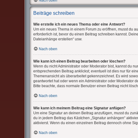
Nach oben
Beiträge schreiben
Wie erstelle ich ein neues Thema oder eine Antwort?
Um ein neues Thema in einem Forum zu eröffnen, musst du auf 
erforderlich ist, bevor du einen Beitrag schreiben kannst. Dei
Dateianhänge erstellen“ usw.
Nach oben
Wie kann ich einen Beitrag bearbeiten oder löschen?
Wenn du nicht Administrator oder Moderator bist, kannst du n
entsprechenden Beitrag anklickst; eventuell ist dies nur für e
Themenansicht als überarbeitet gekennzeichnet. Es wird sowoh
geantwortet hat oder wenn ein Administrator oder Moderator dei
Bitte beachte, dass normale Benutzer einen Beitrag nicht lösc
Nach oben
Wie kann ich meinem Beitrag eine Signatur anfügen?
Um eine Signatur an deinen Beitrag anzufügen, musst du zunäc
du in jedem Beitrag das Kästchen „Signatur anhängen“ aktivi
aktivierst. Wenn du einen einzelnen Beitrag dennoch ohne Sign
Nach oben