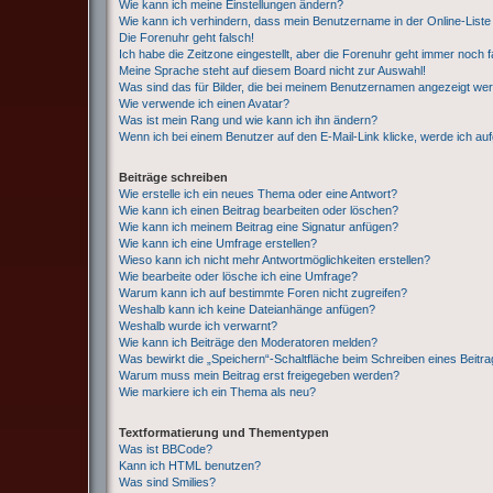
Wie kann ich meine Einstellungen ändern?
Wie kann ich verhindern, dass mein Benutzername in der Online-Liste
Die Forenuhr geht falsch!
Ich habe die Zeitzone eingestellt, aber die Forenuhr geht immer noch f
Meine Sprache steht auf diesem Board nicht zur Auswahl!
Was sind das für Bilder, die bei meinem Benutzernamen angezeigt we
Wie verwende ich einen Avatar?
Was ist mein Rang und wie kann ich ihn ändern?
Wenn ich bei einem Benutzer auf den E-Mail-Link klicke, werde ich au
Beiträge schreiben
Wie erstelle ich ein neues Thema oder eine Antwort?
Wie kann ich einen Beitrag bearbeiten oder löschen?
Wie kann ich meinem Beitrag eine Signatur anfügen?
Wie kann ich eine Umfrage erstellen?
Wieso kann ich nicht mehr Antwortmöglichkeiten erstellen?
Wie bearbeite oder lösche ich eine Umfrage?
Warum kann ich auf bestimmte Foren nicht zugreifen?
Weshalb kann ich keine Dateianhänge anfügen?
Weshalb wurde ich verwarnt?
Wie kann ich Beiträge den Moderatoren melden?
Was bewirkt die „Speichern“-Schaltfläche beim Schreiben eines Beitr
Warum muss mein Beitrag erst freigegeben werden?
Wie markiere ich ein Thema als neu?
Textformatierung und Thementypen
Was ist BBCode?
Kann ich HTML benutzen?
Was sind Smilies?