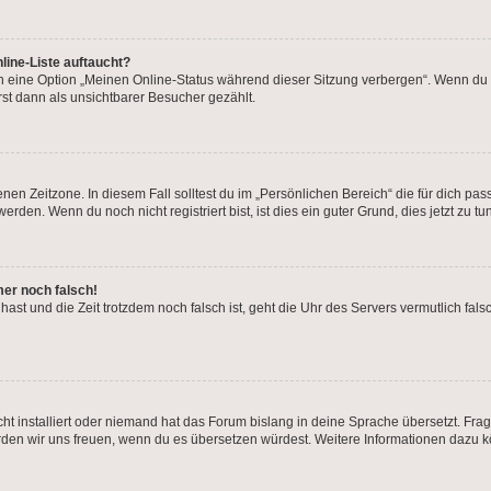
line-Liste auftaucht?
en eine Option „Meinen Online-Status während dieser Sitzung verbergen“. Wenn du d
st dann als unsichtbarer Besucher gezählt.
nen Zeitzone. In diesem Fall solltest du im „Persönlichen Bereich“ die für dich pass
den. Wenn du noch nicht registriert bist, ist dies ein guter Grund, dies jetzt zu tun
mer noch falsch!
t hast und die Zeit trotzdem noch falsch ist, geht die Uhr des Servers vermutlich fal
ht installiert oder niemand hat das Forum bislang in deine Sprache übersetzt. Frag
, würden wir uns freuen, wenn du es übersetzen würdest. Weitere Informationen dazu