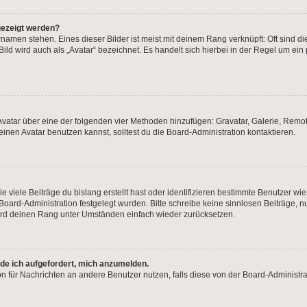
gezeigt werden?
namen stehen. Eines dieser Bilder ist meist mit deinem Rang verknüpft: Oft sind di
ld wird auch als „Avatar“ bezeichnet. Es handelt sich hierbei in der Regel um ein
n Avatar über eine der folgenden vier Methoden hinzufügen: Gravatar, Galerie, Re
nen Avatar benutzen kannst, solltest du die Board-Administration kontaktieren.
 viele Beiträge du bislang erstellt hast oder identifizieren bestimmte Benutzer w
r Board-Administration festgelegt wurden. Bitte schreibe keine sinnlosen Beiträg
wird deinen Rang unter Umständen einfach wieder zurücksetzen.
rde ich aufgefordert, mich anzumelden.
tion für Nachrichten an andere Benutzer nutzen, falls diese von der Board-Administ