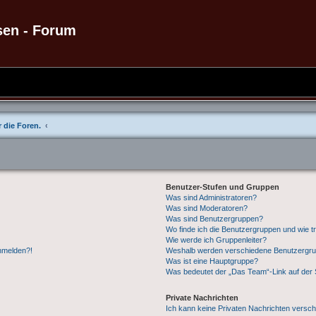
sen - Forum
 die Foren.
Benutzer-Stufen und Gruppen
Was sind Administratoren?
Was sind Moderatoren?
Was sind Benutzergruppen?
Wo finde ich die Benutzergruppen und wie tr
Wie werde ich Gruppenleiter?
anmelden?!
Weshalb werden verschiedene Benutzergrupp
Was ist eine Hauptgruppe?
Was bedeutet der „Das Team“-Link auf der S
Private Nachrichten
Ich kann keine Privaten Nachrichten versch