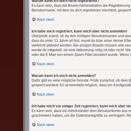
Warum kann ich mich nicht registrieren?
Es kann sein, dass die Board-Administration die Registrierun
Benutzername, mit dem du dich registrieren möchtest, gesperrt
Nach oben
Ich habe mich registriert, kann mich aber nicht anmelden!
Überprüfe zuerst, ob du den richtigen Benutzernamen und das
dass du unter 13 Jahre alt bist, musst du bzw. einer deiner El
vielleicht aktiviert werden. Bei einigen Boards müssen alle ne
wurde dir mitgeteilt, ob eine Aktivierung nötig ist oder nicht
oder die E-Mail von einem Spam-Filter blockiert wurde. Wenn d
Nach oben
Warum kann ich mich nicht anmelden?
Dafür gibt es viele mögliche Gründe. Prüfe zunächst, ob dein 
gesperrt wurdest. Es ist ebenfalls möglich, dass ein Konfigura
Nach oben
Ich habe mich vor einiger Zeit registriert, kann mich aber 
Es kann sein, dass ein Administrator dein Benutzerkonto aus v
geschrieben haben, um die Datenbankgröße zu verringern. Regi
Nach oben