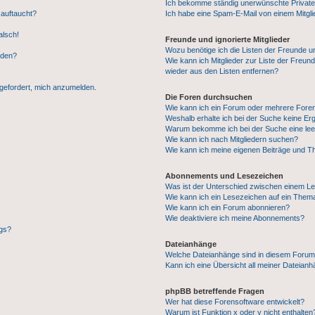
Ich bekomme ständig unerwünschte Private
 auftaucht?
Ich habe eine Spam-E-Mail von einem Mitgli
alsch!
Freunde und ignorierte Mitglieder
Wozu benötige ich die Listen der Freunde un
rden?
Wie kann ich Mitglieder zur Liste der Freund
wieder aus den Listen entfernen?
fgefordert, mich anzumelden.
Die Foren durchsuchen
Wie kann ich ein Forum oder mehrere For
Weshalb erhalte ich bei der Suche keine Er
Warum bekomme ich bei der Suche eine lee
Wie kann ich nach Mitgliedern suchen?
Wie kann ich meine eigenen Beiträge und T
Abonnements und Lesezeichen
Was ist der Unterschied zwischen einem L
Wie kann ich ein Lesezeichen auf ein Them
Wie kann ich ein Forum abonnieren?
Wie deaktiviere ich meine Abonnements?
ags?
Dateianhänge
Welche Dateianhänge sind in diesem Forum
Kann ich eine Übersicht all meiner Dateian
phpBB betreffende Fragen
Wer hat diese Forensoftware entwickelt?
Warum ist Funktion x oder y nicht enthalten