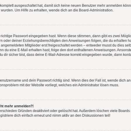
g komplett ausgeschaltet hat, damit sich keine neuen Benutzer mehr anmelden könn
 wurden. Um Hilfe zu erhalten, wende dich an die Board-Administration.
 richtige Passwort eingegeben hast. Wenn diese stimmen, dann gibt es zwei Mögl
tern oder deiner Erziehungsberechtigten den Anweisungen folgen, die du erhalten ha
u angemeldeten Mitglieder erst freigeschaltet werden – entweder musst du dies selbs
. Wenn du eine E-Mail erhalten hast, folge den dort enthaltenen Anweisungen. Anson
u dir sicher bist, dass deine E-Mail-Adresse korrekt eingegeben wurde, dann kontak
Benutzername und dein Passwort richtig sind. Wenn dies der Fall ist, wende dich a
tionsproblem mit der Website vorliegt, welches ein Administrator lösen muss.
nicht mehr anmelden?!
erschieden Gründen deaktiviert oder gelöscht hat. Außerdem löschen viele Boards r
striere dich einfach erneut und nimm aktiv an den Diskussionen teil!