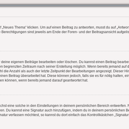
„Neues Thema“ klicken. Um auf einen Beitrag zu antworten, musst du auf „Antworte
ne Berechtigungen sind jeweils am Ende der Foren- und der Beitragsansicht aufgelist
ur deine eigenen Beiträge bearbeiten oder löschen. Du kannst einen Beitrag bearbe
inen begrenzten Zeitraum nach seiner Erstellung möglich. Wenn bereits jemand auf de
l die Anzahl als auch der letzte Zeitpunkt der Bearbeitungen angezeigt. Dieser H
nen Beitrag überarbeitet hat. Diese können jedoch, falls sie es für nötig halten, e
hen können, wenn bereits jemand darauf geantwortet hat.
hst eine solche in den Einstellungen in deinem persönlichen Bereich entwerfen. N
eren. Du kannst eine Signatur auch hinzufügen, indem du in deinem persönlichen
atur verfassen möchtest, so kannst du dort einfach das Kontrollkästchen „Signatu