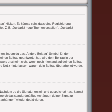
n“ klicken. Es könnte sein, dass eine Registrierung
et. Z. B. „Du darfst neue Themen erstellen“, „Du darfst
iten, indem du das „Ändere Beitrag“-Symbol für den
inen Beitrag geantwortet hat, wird dein Beitrag in der
inweis erscheint nicht, wenn noch niemand auf deinen Beitrag
ine Notiz hinterlassen, warum dein Beitrag überarbeitet wurde.
achdem du die Signatur erstellt und gespeichert hast, kannst
 Bereich das standardmäßige Anhängen deiner Signatur
r anhängen“ wieder deaktivieren.