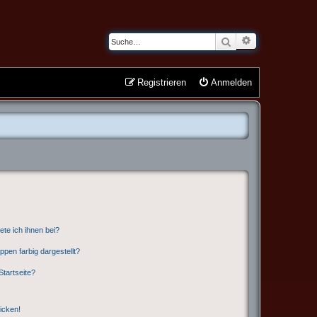
Erweiterte Suche
Suche
Registrieren
Anmelden
ete ich ihnen bei?
en farbig dargestellt?
tartseite?
icken!