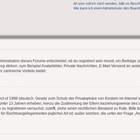
An wen soll ich mich wenden, falls es Besc
Wie kann ich einen Administrator des Board
nistration dieses Forums entscheidet, ob du registriert sein musst, um Beiträge zu s
ung stehen: zum Beispiel Avatarbilder, Private Nachrichten, E-Mail-Versand an ander
r zahlreiche Vorteile bietet.
t of 1998 (deutsch: Gesetz zum Schutz der Privatsphäre von Kindern im Internet vo
unter 13 Jahren erheben, hierzu die Zustimmung der Eltern beziehungsweise des 
ch zu registrieren versuchst, zutrifft, ziehe einen rechtlichen Beistand zu Rate. Bit
 für Rechtsangelegenheiten jeglicher Art ist; außer solchen, die unter der Frage „
.