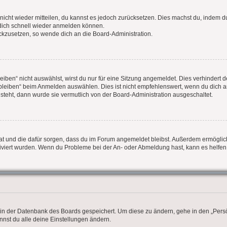
t nicht wieder mitteilen, du kannst es jedoch zurücksetzen. Dies machst du, indem 
 dich schnell wieder anmelden können.
ückzusetzen, so wende dich an die Board-Administration.
en“ nicht auswählst, wirst du nur für eine Sitzung angemeldet. Dies verhindert 
leiben“ beim Anmelden auswählen. Dies ist nicht empfehlenswert, wenn du dich an
 steht, dann wurde sie vermutlich von der Board-Administration ausgeschaltet.
t hat und die dafür sorgen, dass du im Forum angemeldet bleibst. Außerdem ermögli
tiviert wurden. Wenn du Probleme bei der An- oder Abmeldung hast, kann es helfen
n in der Datenbank des Boards gespeichert. Um diese zu ändern, gehe in den „Persö
nnst du alle deine Einstellungen ändern.