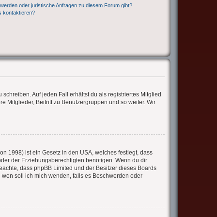
hwerden oder juristische Anfragen zu diesem Forum gibt?
s kontaktieren?
chreiben. Auf jeden Fall erhältst du als registriertes Mitglied
e Mitglieder, Beitritt zu Benutzergruppen und so weiter. Wir
n 1998) ist ein Gesetz in den USA, welches festlegt, dass
oder der Erziehungsberechtigten benötigen. Wenn du dir
te beachte, dass phpBB Limited und der Besitzer dieses Boards
An wen soll ich mich wenden, falls es Beschwerden oder