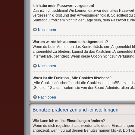
Ich habe mein Passwort vergessen!
Das ist nicht schlimm! Wir können dir zwar dein altes Passwor
vergessen“ klickst und den Anweisungen folgst. So solltest du
Solltest du trotzdem nicht in der Lage sein, dein Passwort zur
Nach oben
Warum werde ich automatisch abgemeldet?
Wenn du beim Anmelden das Kontrollkästchen „Angemeldet bleib
angemeldet zu bleiben, kannst du das Kästchen „Angemeldet b
Internetcafé, befindest. Wenn diese Option nicht zur Verfügung
Nach oben
Wozu ist die Funktion „Alle Cookies löschen“?
„Alle Cookies löschen“ löscht die Cookies, die phpBB erstell
„Gelesen“-Status – sofern sie von der Board-Administration ak
Nach oben
Benutzerpräferenzen und -einstellungen
Wie kann ich meine Einstellungen ändern?
Wenn du dich registriert hast, werden alle deine Einstellunge
angezeigt, wenn du auf deinen Benutzernamen klickst. Dort ka