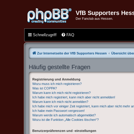
VfB Supporters Hes
Der Fanclub aus Hessen.
Schnellzugriff
FAQ
Zur Internetseite der VfB Supporters Hessen
Übersicht über
Häufig gestellte Fragen
Registrierung und Anmeldung
Wozu muss ich mich registrieren?
Was ist COPPA?
Warum kann ich mich nicht registrieren?
Ich habe mich registriert, kann mich aber nicht anmelden!
Warum kann ich mich nicht anmelden?
Ich habe mich vor einiger Zeit registriert, kann mich aber nicht mehr 
Ich habe mein Passwort vergessen!
Warum werde ich automatisch abgemeldet?
Wozu ist die Funktion „Alle Cookies löschen“?
Benutzerpräferenzen und -einstellungen