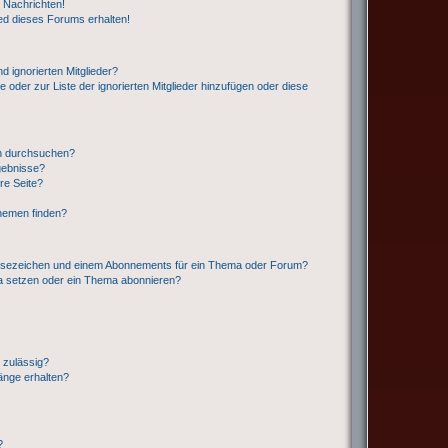
 Nachrichten!
ed dieses Forums erhalten!
d ignorierten Mitglieder?
e oder zur Liste der ignorierten Mitglieder hinzufügen oder diese
en durchsuchen?
gebnisse?
re Seite?
hemen finden?
esezeichen und einem Abonnements für ein Thema oder Forum?
a setzen oder ein Thema abonnieren?
 zulässig?
hänge erhalten?
?