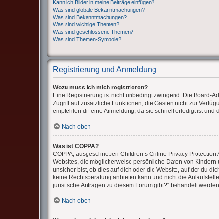
Kann ich Bilder in meine Beiträge einfügen?
Was sind globale Bekanntmachungen?
Was sind Bekanntmachungen?
Was sind wichtige Themen?
Was sind geschlossene Themen?
Was sind Themen-Symbole?
Registrierung und Anmeldung
Wozu muss ich mich registrieren?
Eine Registrierung ist nicht unbedingt zwingend. Die Board-Admi
Zugriff auf zusätzliche Funktionen, die Gästen nicht zur Verfüg
empfehlen dir eine Anmeldung, da sie schnell erledigt ist und di
Nach oben
Was ist COPPA?
COPPA, ausgeschrieben Children’s Online Privacy Protection Ac
Websites, die möglicherweise persönliche Daten von Kindern 
unsicher bist, ob dies auf dich oder die Website, auf der du di
keine Rechtsberatung anbieten kann und nicht die Anlaufstelle
juristische Anfragen zu diesem Forum gibt?“ behandelt werden
Nach oben